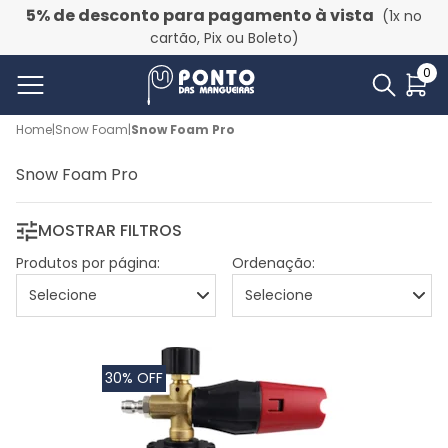
5% de desconto para pagamento à vista
(1x no
cartão, Pix ou Boleto)
0
Home
|
Snow Foam
|
Snow Foam Pro
Snow Foam Pro
MOSTRAR FILTROS
Produtos por página:
Ordenação:
30% OFF