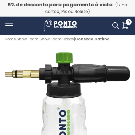
5% de desconto para pagamento à vista
(1x no
cartão, Pix ou Boleto)
0
Home
|
Snow Foam
|
Snow Foam Hobby
|
Conexão Gatilho