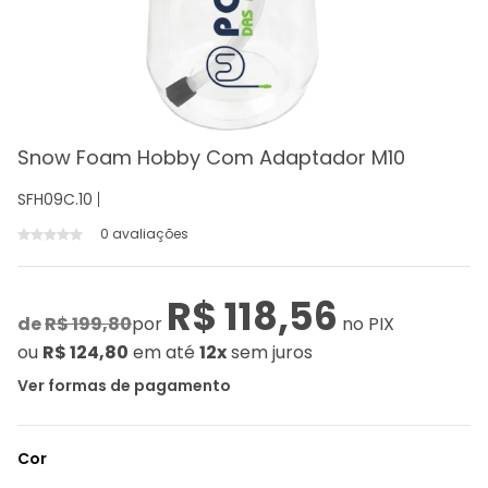
Snow Foam Hobby Com Adaptador M10
SFH09C.10
0 avaliações
R$ 118,56
de
R$ 199,80
por
no PIX
ou
R$ 124,80
em até
12x
sem juros
Ver formas de pagamento
Cor