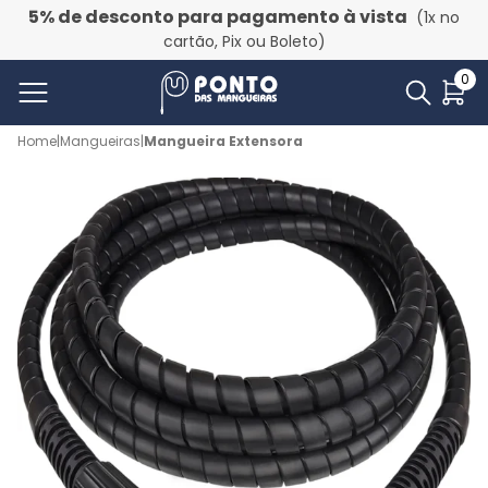
5% de desconto para pagamento à vista
(1x no
cartão, Pix ou Boleto)
0
Home
|
Mangueiras
|
Mangueira Extensora