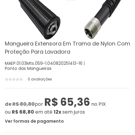
Mangueira Extensora Em Trama de Nylon Com
Proteção Para Lavadora
MAEP.01.03Mts.059-1.040820251413-16
Ponto das Mangueiras
0 avaliações
R$ 65,36
de
R$ 80,80
por
no PIX
ou
R$ 68,80
em até
12x
sem juros
Ver formas de pagamento