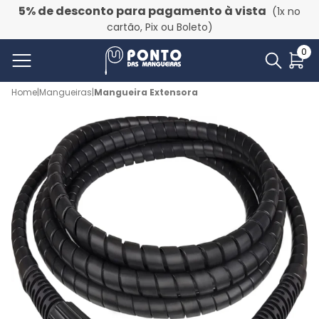
5% de desconto para pagamento à vista
(1x no
cartão, Pix ou Boleto)
0
Home
|
Mangueiras
|
Mangueira Extensora