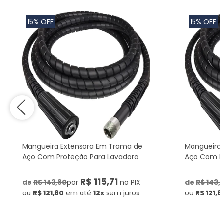
15% OFF
15% OFF
Mangueira Extensora Em Trama de
Mangueira
Aço Com Proteção Para Lavadora
Aço Com P
R$ 115,71
de
R$ 143,80
por
no PIX
de
R$ 143
ou
R$ 121,80
em até
12x
sem juros
ou
R$ 121,