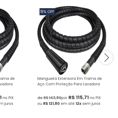
15% OFF
Trama de
Mangueira Extensora Em Trama de
avadora
Aço Com Proteção Para Lavadora
1
R$ 115,71
no PIX
de
R$ 143,80
por
no PIX
m juros
ou
R$ 121,80
em até
12x
sem juros