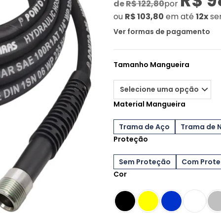
R$ 9
de
R$ 122,80
por
ou
R$ 103,80
em até
12x
se
Ver formas de pagamento
Tamanho Mangueira
Material Mangueira
Trama de Aço
Trama de 
Proteção
Sem Proteção
Com Prot
Cor