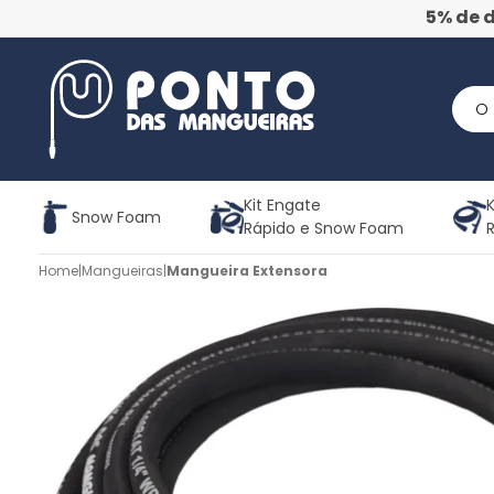
5% de 
Kit Engate
K
Snow Foam
Rápido e Snow Foam
Home
|
Mangueiras
|
Mangueira Extensora