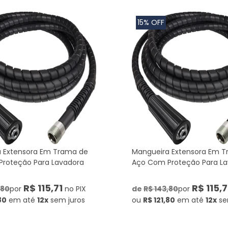
15% OFF
 Extensora Em Trama de
Mangueira Extensora Em 
roteção Para Lavadora
Aço Com Proteção Para L
R$ 115,71
R$ 115,7
,80
por
no PIX
de
R$ 143,80
por
80
em até
12x
sem juros
ou
R$ 121,80
em até
12x
se