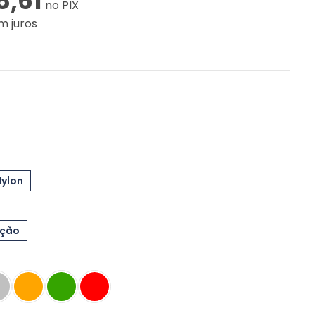
8,61
no PIX
m juros
Nylon
eção