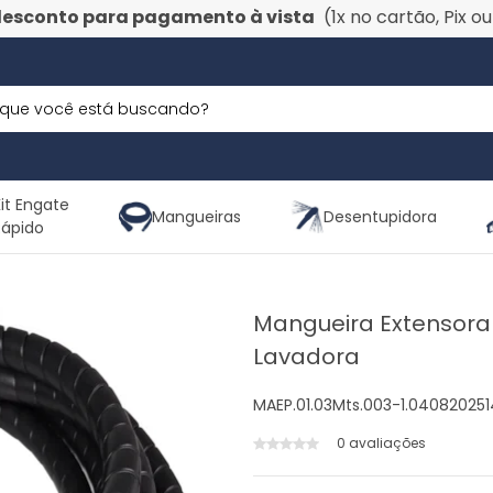
desconto para pagamento à vista
(1x no cartão, Pix o
it Engate
Mangueiras
Desentupidora
Rápido
Mangueira Extensor
Lavadora
MAEP.01.03Mts.003-1.040820251
0 avaliações