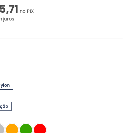
5,71
no PIX
 juros
Nylon
eção