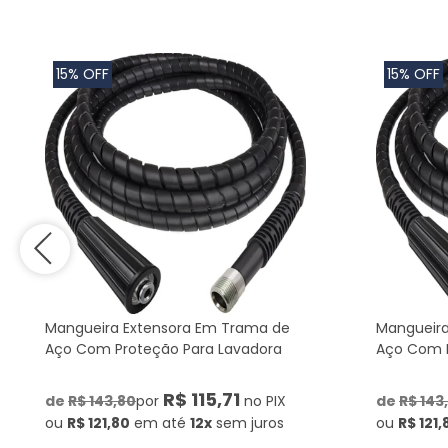
15% OFF
15% OFF
Mangueira Extensora Em Trama de
Mangueira
Aço Com Proteção Para Lavadora
Aço Com P
R$ 115,71
de
R$ 143,80
por
no PIX
de
R$ 143
ou
R$ 121,80
em até
12x
sem juros
ou
R$ 121,