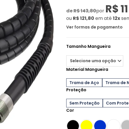
R$ 11
de
R$ 143,80
por
ou
R$ 121,80
em até
12x
sem
Ver formas de pagamento
Tamanho Mangueira
Material Mangueira
Trama de Aço
Trama de 
Proteção
Sem Proteção
Com Prot
Cor