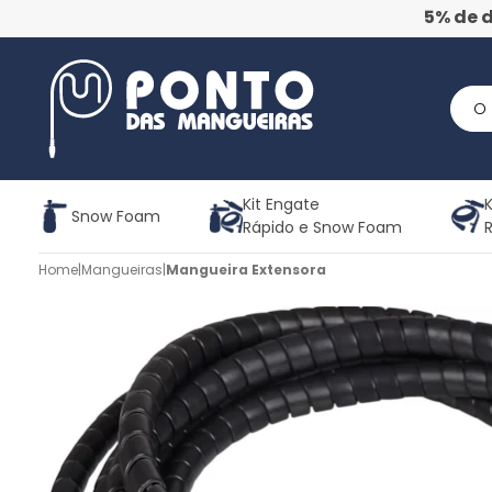
5% de 
Kit Engate
K
Snow Foam
Rápido e Snow Foam
Home
|
Mangueiras
|
Mangueira Extensora