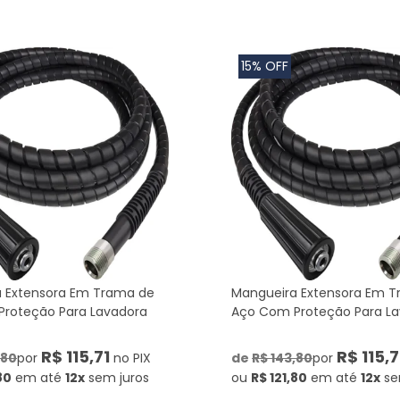
15% OFF
 Extensora Em Trama de
Mangueira Extensora Em 
roteção Para Lavadora
Aço Com Proteção Para L
R$ 115,71
R$ 115,7
,80
por
no PIX
de
R$ 143,80
por
80
em até
12x
sem juros
ou
R$ 121,80
em até
12x
se