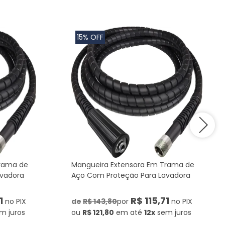
15% OFF
Trama de
Mangueira Extensora Em Trama de
avadora
Aço Com Proteção Para Lavadora
1
R$ 115,71
no PIX
de
R$ 143,80
por
no PIX
m juros
ou
R$ 121,80
em até
12x
sem juros