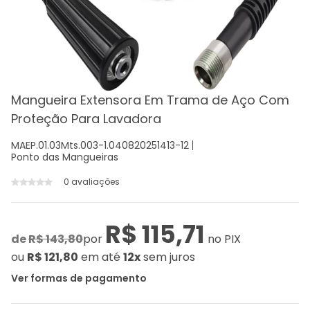
Mangueira Extensora Em Trama de Aço Com
Proteção Para Lavadora
MAEP.01.03Mts.003-1.040820251413-12
Ponto das Mangueiras
0 avaliações
R$ 115,71
de
R$ 143,80
por
no PIX
ou
R$ 121,80
em até
12x
sem juros
Ver formas de pagamento