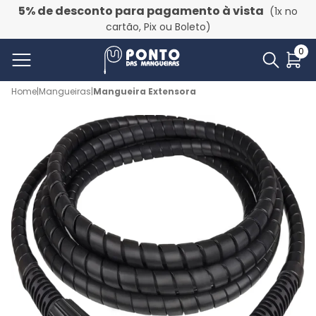
5% de desconto para pagamento à vista
(1x no
cartão, Pix ou Boleto)
0
Home
|
Mangueiras
|
Mangueira Extensora