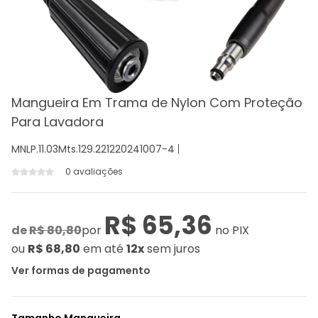
Mangueira Em Trama de Nylon Com Proteção
Para Lavadora
MNLP.11.03Mts.129.221220241007-4
0 avaliações
R$ 65,36
de
R$ 80,80
por
no PIX
ou
R$ 68,80
em até
12x
sem juros
Ver formas de pagamento