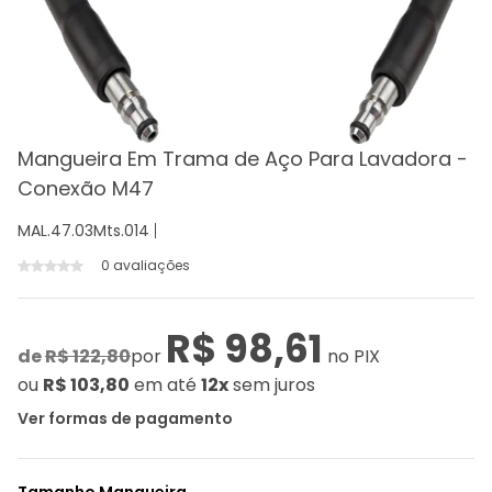
Mangueira Em Trama de Aço Para Lavadora -
Conexão M47
MAL.47.03Mts.014
0 avaliações
R$ 98,61
de
R$ 122,80
por
no PIX
ou
R$ 103,80
em até
12x
sem juros
Ver formas de pagamento