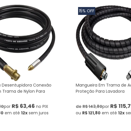
15% OFF
 Desentupidora Conexão
Mangueira Em Trama de 
m Trama de Nylon Para
Proteção Para Lavadora
R$ 63,46
R$ 115,7
80
por
no PIX
de
R$ 143,80
por
80
em até
12x
sem juros
ou
R$ 121,80
em até
12x
se