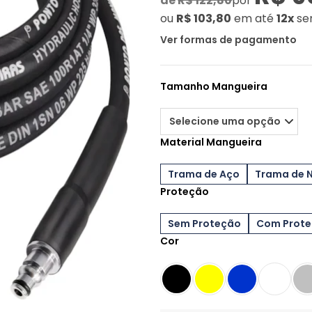
de
R$ 122,80
por
ou
R$ 103,80
em até
12x
se
Ver formas de pagamento
Tamanho Mangueira
Material Mangueira
Trama de Aço
Trama de 
Proteção
Sem Proteção
Com Prot
Cor