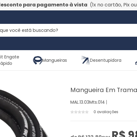
desconto para pagamento à vista
(1x no cartão, Pix o
it Engate
Mangueiras
Desentupidora
Rápido
Mangueira Em Trama
MAL.13.03Mts.014
0 avaliações
R$ 9