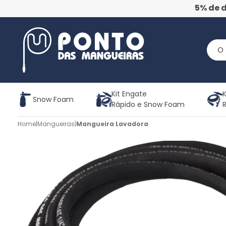
5% de 
Kit Engate
K
Snow Foam
Rápido e Snow Foam
Home
|
Mangueiras
|
Mangueira Lavadora