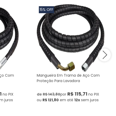
15% OFF
Aço Com
Mangueira Em Trama de Aço Com
Proteção Para Lavadora
1
R$ 115,71
no PIX
de
R$ 143,80
por
no PIX
m juros
ou
R$ 121,80
em até
12x
sem juros