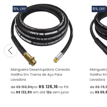
15% OFF
15% OFF
Mangueira Desentupidora Conexão
Mangueira
Gatilho Em Trama de Aço Para
Gatilho E
Lavadora
Lavadora
R$ 126,16
de
R$ 156,80
por
no PIX
de
R$ 78,
ou
R$ 132,80
em até
12x
sem juros
ou
R$ 66,