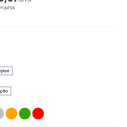
no PIX
m juros
Nylon
eção