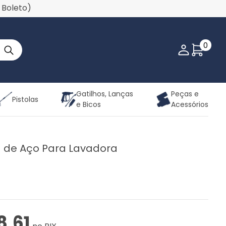
u Boleto)
0
Minha co
Gatilhos, Lanças
Peças e
Pistolas
e Bicos
Acessórios
 de Aço Para Lavadora
8,61