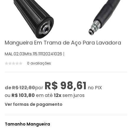
Mangueira Em Trama de Aço Para Lavadora
MAL.02.03Mts.115.111120241026
0 avaliações
R$ 98,61
de
R$ 122,80
por
no PIX
ou
R$ 103,80
em até
12x
sem juros
Ver formas de pagamento
Tamanho Mangueira