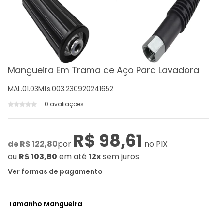
Mangueira Em Trama de Aço Para Lavadora
MAL.01.03Mts.003.230920241652
0 avaliações
R$ 98,61
de
R$ 122,80
por
no PIX
ou
R$ 103,80
em até
12x
sem juros
Ver formas de pagamento
Tamanho Mangueira