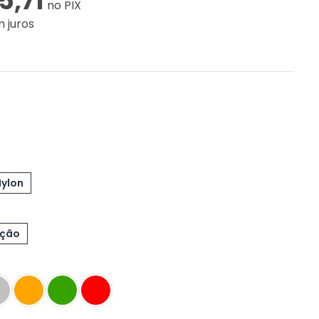
5,71
no PIX
 juros
Nylon
eção