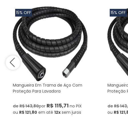
15% OFF
15% OFF
Mangueira Em Trama de Aço Com
Mangueir
Proteção Para Lavadora
Proteção 
R$ 115,71
de
R$ 143,80
por
no PIX
de
R$ 143
ou
R$ 121,80
em até
12x
sem juros
ou
R$ 121,