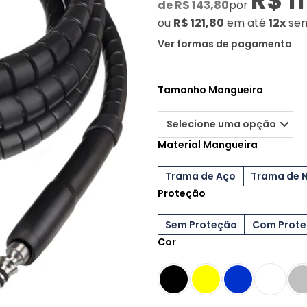
R$ 11
de
R$ 143,80
por
ou
R$ 121,80
em até
12x
sem
Ver formas de pagamento
Tamanho Mangueira
Material Mangueira
Trama de Aço
Trama de 
Proteção
Sem Proteção
Com Prot
Cor