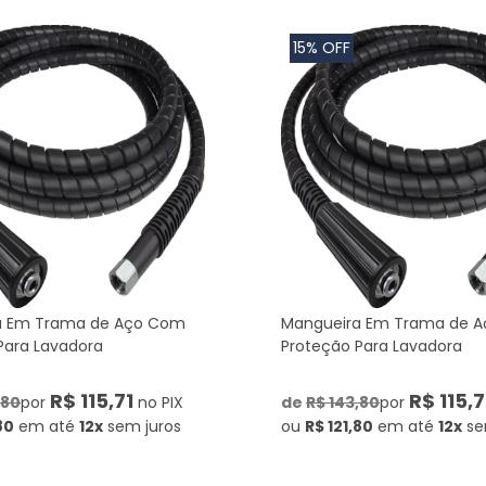
15% OFF
a Em Trama de Aço Com
Mangueira Em Trama de 
Para Lavadora
Proteção Para Lavadora
R$ 115,71
R$ 115,7
,80
por
no PIX
de
R$ 143,80
por
80
em até
12x
sem juros
ou
R$ 121,80
em até
12x
se