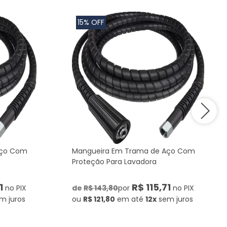
15% OFF
Aço Com
Mangueira Em Trama de Aço Com
Proteção Para Lavadora
1
R$ 115,71
no PIX
de
R$ 143,80
por
no PIX
m juros
ou
R$ 121,80
em até
12x
sem juros