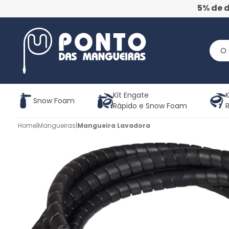
5% de 
Kit Engate
K
Snow Foam
Rápido e Snow Foam
Home
|
Mangueiras
|
Mangueira Lavadora