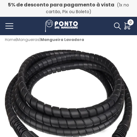
5% de desconto para pagamento à vista
(1x no
cartão, Pix ou Boleto)
0
Home
|
Mangueiras
|
Mangueira Lavadora