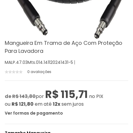
Mangueira Em Trama de Aço Com Proteção
Para Lavadora
MALP.47.03Mts.014.141120241431-5
0 avaliações
R$ 115,71
de
R$ 143,80
por
no PIX
ou
R$ 121,80
em até
12x
sem juros
Ver formas de pagamento