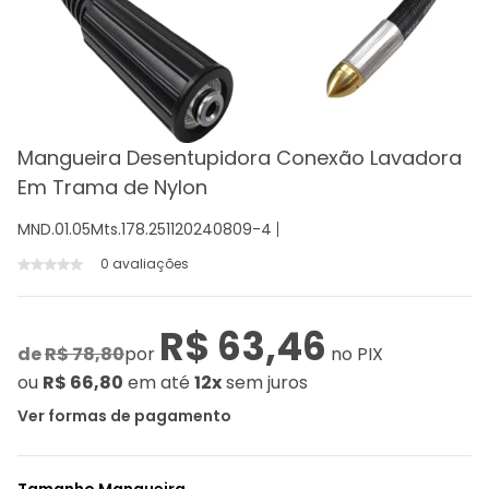
Mangueira Desentupidora Conexão Lavadora
Em Trama de Nylon
MND.01.05Mts.178.251120240809-4
0 avaliações
R$ 63,46
de
R$ 78,80
por
no PIX
ou
R$ 66,80
em até
12x
sem juros
Ver formas de pagamento