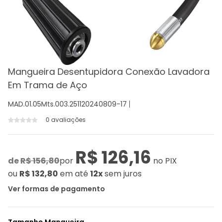
Mangueira Desentupidora Conexão Lavadora
Em Trama de Aço
MAD.01.05Mts.003.251120240809-17
0 avaliações
R$ 126,16
de
R$ 156,80
por
no PIX
ou
R$ 132,80
em até
12x
sem juros
Ver formas de pagamento