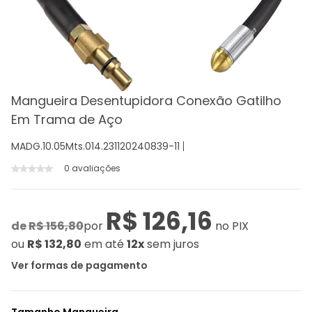
Mangueira Desentupidora Conexão Gatilho
Em Trama de Aço
MADG.10.05Mts.014.231120240839-11
0 avaliações
R$ 126,16
de
R$ 156,80
por
no PIX
ou
R$ 132,80
em até
12x
sem juros
Ver formas de pagamento