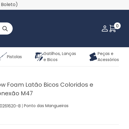
u Boleto)
0
Minha co
Gatilhos, Lanças
Peças e
Pistolas
e Bicos
Acessórios
ow Foam Latão Bicos Coloridos e
onexão M47
Ponto das Mangueiras
20261620-8