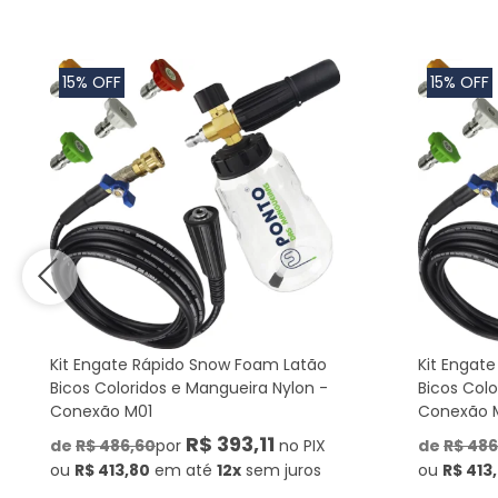
15% OFF
15% OFF
Kit Engate Rápido Snow Foam Latão
Kit Engat
Bicos Coloridos e Mangueira Nylon -
Bicos Colo
Conexão M01
Conexão 
R$ 393,11
de
R$ 486,60
por
no PIX
de
R$ 486
ou
R$ 413,80
em até
12x
sem juros
ou
R$ 413