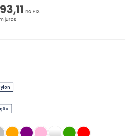
93,11
no PIX
m juros
Nylon
eção