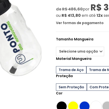
R$ 3
de
R$ 486,60
por
ou
R$ 413,80
em até
12x
se
Ver formas de pagamento
Tamanho Mangueira
Material Mangueira
Trama de Aço
Trama de 
Proteção
Sem Proteção
Com Prot
Cor