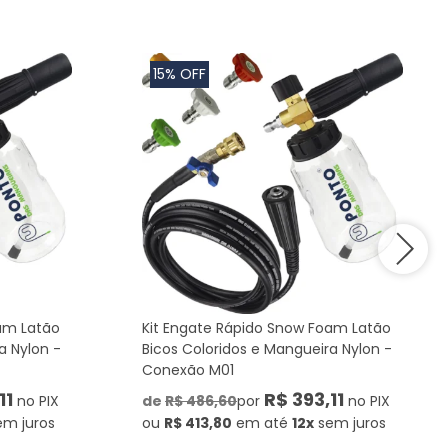
15% OFF
am Latão
Kit Engate Rápido Snow Foam Latão
a Nylon -
Bicos Coloridos e Mangueira Nylon -
Conexão M01
11
R$ 393,11
no PIX
de
R$ 486,60
por
no PIX
em juros
ou
R$ 413,80
em até
12x
sem juros