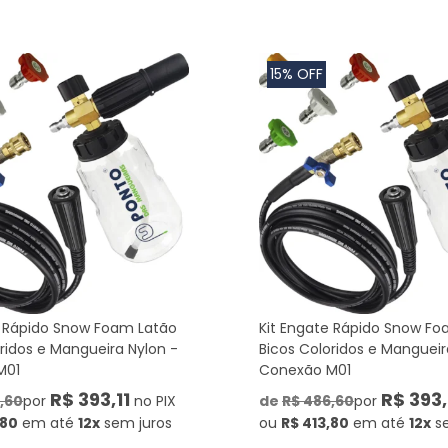
15% OFF
e Rápido Snow Foam Latão
Kit Engate Rápido Snow Fo
ridos e Mangueira Nylon -
Bicos Coloridos e Mangueir
M01
Conexão M01
R$ 393,11
R$ 393,
,60
por
no PIX
de
R$ 486,60
por
,80
em até
12x
sem juros
ou
R$ 413,80
em até
12x
s