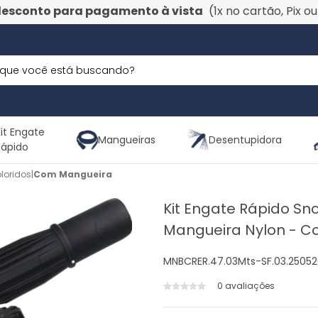
desconto para pagamento à vista
(1x no cartão, Pix o
it Engate
Mangueiras
Desentupidora
Rápido
loridos
|
Com Mangueira
Kit Engate Rápido Sn
Mangueira Nylon - C
MNBCRER.47.03Mts-SF.03.2505
0 avaliações