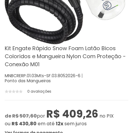
Kit Engate Rápido Snow Foam Latão Bicos
Coloridos e Mangueira Nylon Com Proteção -
Conexão M01
MNBCRERP.01.03Mts-SF.03.8052026-6
Ponto das Mangueiras
0 avaliações
R$ 409,26
de
R$ 507,60
por
no PIX
ou
R$ 430,80
em até
12x
sem juros
Ver formas de pagamento