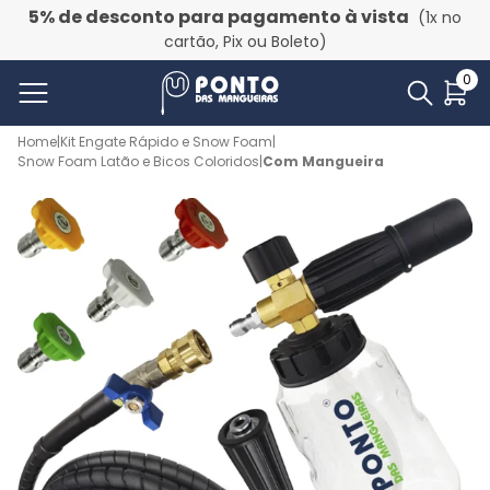
5% de desconto para pagamento à vista
(1x no
cartão, Pix ou Boleto)
0
Home
|
Kit Engate Rápido e Snow Foam
|
Snow Foam Latão e Bicos Coloridos
|
Com Mangueira