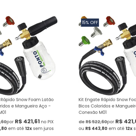
15% OFF
e Rápido Snow Foam Latão
Kit Engate Rápido Snow Fo
oridos e Mangueira Aço -
Bicos Coloridos e Mangueir
M01
Conexão M01
R$ 421,61
R$ 421,
,60
por
no PIX
de
R$ 522,60
por
,80
em até
12x
sem juros
ou
R$ 443,80
em até
12x
s