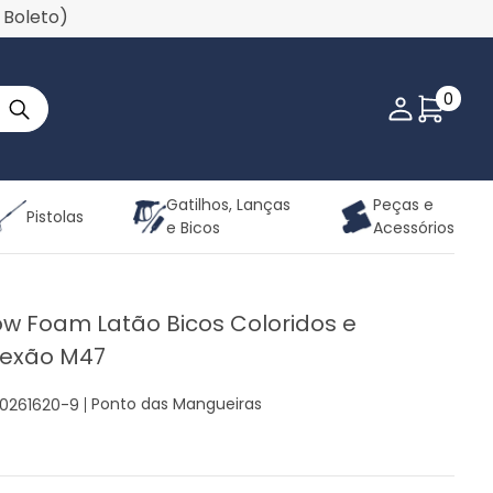
u Boleto)
0
Minha co
Gatilhos, Lanças
Peças e
Pistolas
e Bicos
Acessórios
ow Foam Latão Bicos Coloridos e
nexão M47
Ponto das Mangueiras
20261620-9