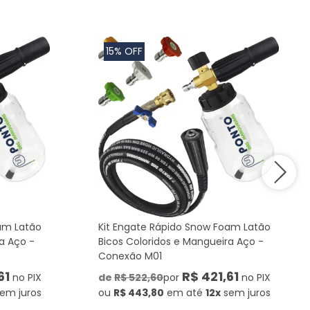
15% OFF
am Latão
Kit Engate Rápido Snow Foam Latão
a Aço -
Bicos Coloridos e Mangueira Aço -
Conexão M01
61
R$ 421,61
no PIX
de
R$ 522,60
por
no PIX
em juros
ou
R$ 443,80
em até
12x
sem juros