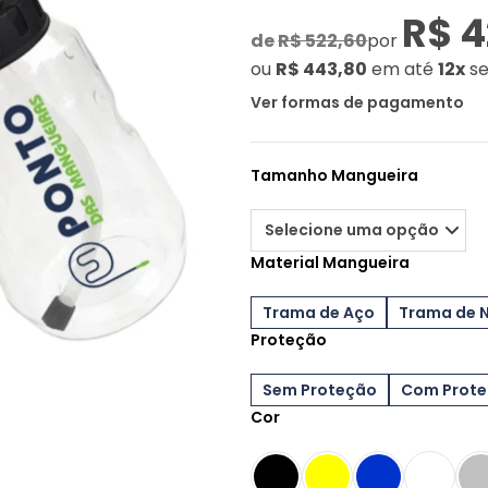
R$ 4
de
R$ 522,60
por
ou
R$ 443,80
em até
12x
s
Ver formas de pagamento
Tamanho Mangueira
Material Mangueira
Trama de Aço
Trama de 
Proteção
Sem Proteção
Com Prot
Cor