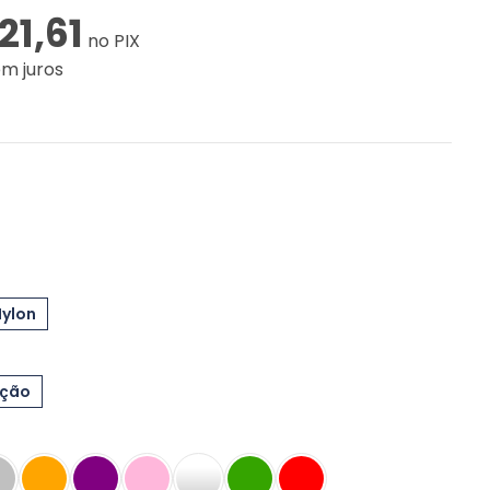
21,61
no PIX
em juros
Nylon
eção