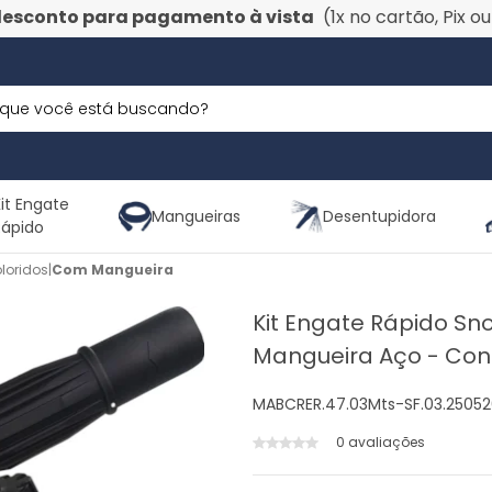
desconto para pagamento à vista
(1x no cartão, Pix o
it Engate
Mangueiras
Desentupidora
Rápido
loridos
|
Com Mangueira
Kit Engate Rápido Sn
Mangueira Aço - Co
MABCRER.47.03Mts-SF.03.2505
0 avaliações