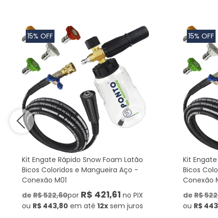
15% OFF
15% OFF
Kit Engate Rápido Snow Foam Latão
Kit Engat
Bicos Coloridos e Mangueira Aço -
Bicos Col
Conexão M01
Conexão 
R$ 421,61
de
R$ 522,60
por
no PIX
de
R$ 522
ou
R$ 443,80
em até
12x
sem juros
ou
R$ 443