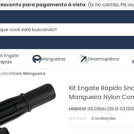
desconto para pagamento à vista
(1x no cartão, Pix o
it Engate
Mangueiras
Desentupidora
Rápido
ulável
|
Com Mangueira
Kit Engate Rápido Sn
Mangueira Nylon Co
MNBRERP.06.03Mts.129.SF.03.13
0 avaliações