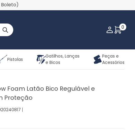
u Boleto)
0
Minha co
Gatilhos, Lanças
Peças e
Pistolas
e Bicos
Acessórios
ow Foam Latão Bico Regulável e
m Proteção
0920240817