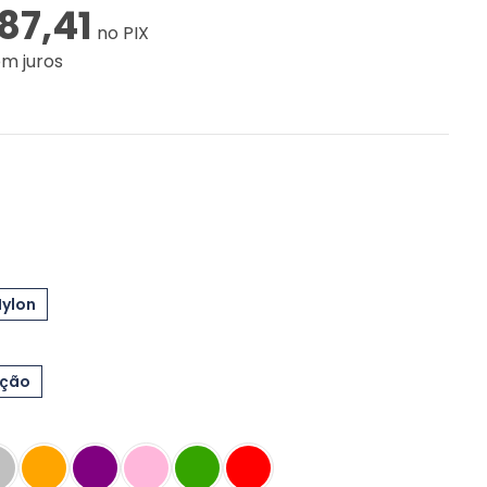
87,41
no PIX
em juros
Nylon
eção