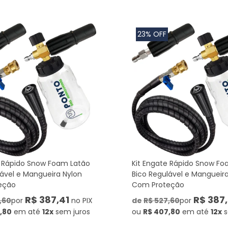
23% OFF
e Rápido Snow Foam Latão
Kit Engate Rápido Snow Fo
lável e Mangueira Nylon
Bico Regulável e Mangueir
eção
Com Proteção
R$ 387,41
R$ 387,
,60
por
no PIX
de
R$ 527,60
por
,80
em até
12x
sem juros
ou
R$ 407,80
em até
12x
s