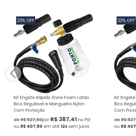
23% OFF
23% OFF
Kit Engate Rápido Snow Foam Latão
Kit Engat
Bico Regulável e Mangueira Nylon
Bico Regu
Com Proteção
Com Prot
R$ 387,41
de
R$ 527,60
por
no PIX
de
R$ 527
ou
R$ 407,80
em até
12x
sem juros
ou
R$ 407