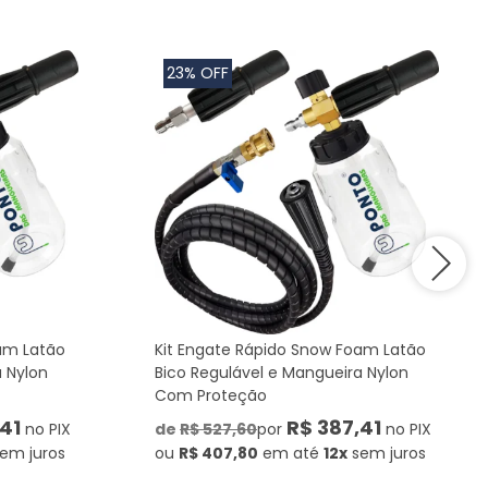
23% OFF
am Latão
Kit Engate Rápido Snow Foam Latão
a Nylon
Bico Regulável e Mangueira Nylon
Com Proteção
41
R$ 387,41
no PIX
de
R$ 527,60
por
no PIX
em juros
ou
R$ 407,80
em até
12x
sem juros