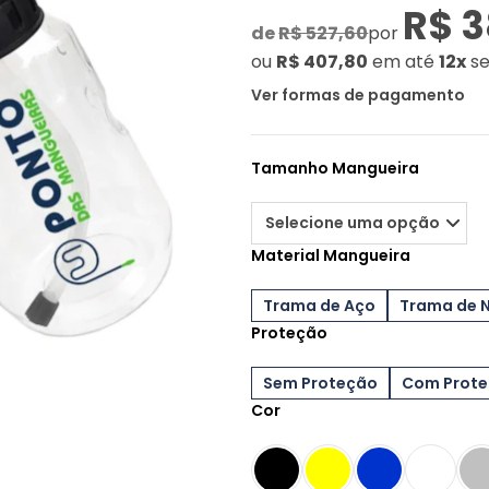
R$ 3
de
R$ 527,60
por
ou
R$ 407,80
em até
12x
s
Ver formas de pagamento
Tamanho Mangueira
Material Mangueira
Trama de Aço
Trama de 
Proteção
Sem Proteção
Com Prot
Cor