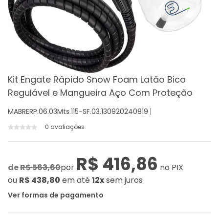
Kit Engate Rápido Snow Foam Latão Bico
Regulável e Mangueira Aço Com Proteção
MABRERP.06.03Mts.115-SF.03.130920240819
0 avaliações
R$ 416,86
de
R$ 563,60
por
no PIX
ou
R$ 438,80
em até
12x
sem juros
Ver formas de pagamento