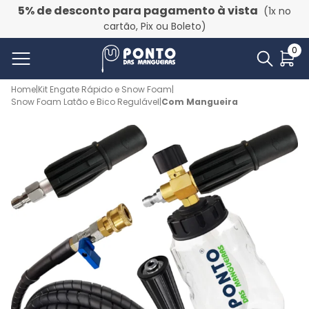
5% de desconto para pagamento à vista
(1x no
cartão, Pix ou Boleto)
0
Home
|
Kit Engate Rápido e Snow Foam
|
Snow Foam Latão e Bico Regulável
|
Com Mangueira