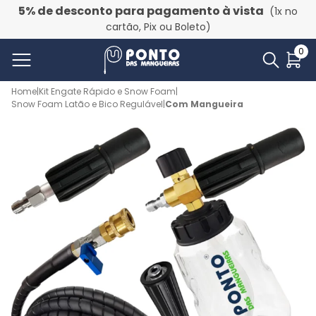
5% de desconto para pagamento à vista
(1x no
cartão, Pix ou Boleto)
0
Home
|
Kit Engate Rápido e Snow Foam
|
Snow Foam Latão e Bico Regulável
|
Com Mangueira