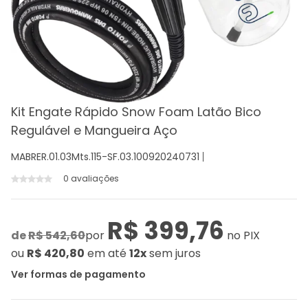
Kit Engate Rápido Snow Foam Latão Bico
Regulável e Mangueira Aço
MABRER.01.03Mts.115-SF.03.100920240731
0 avaliações
R$ 399,76
de
R$ 542,60
por
no PIX
ou
R$ 420,80
em até
12x
sem juros
Ver formas de pagamento