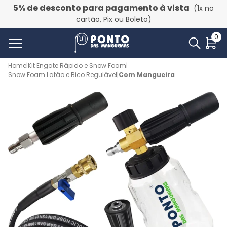
5% de desconto para pagamento à vista
(1x no
cartão, Pix ou Boleto)
0
Home
|
Kit Engate Rápido e Snow Foam
|
Snow Foam Latão e Bico Regulável
|
Com Mangueira