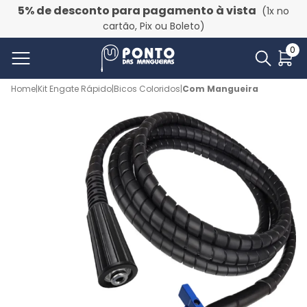
5% de desconto para pagamento à vista
(1x no
cartão, Pix ou Boleto)
0
Home
|
Kit Engate Rápido
|
Bicos Coloridos
|
Com Mangueira