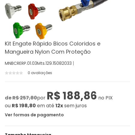
Kit Engate Rápido Bicos Coloridos e
Mangueira Nylon Com Proteção
MNBCRERP.01.03Mts.129.15082033
0 avaliações
R$ 188,86
de
R$ 257,80
por
no PIX
ou
R$ 198,80
em até
12x
sem juros
Ver formas de pagamento