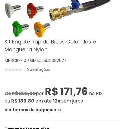
Kit Engate Rápido Bicos Coloridos e
Mangueira Nylon
MNBCRER.01.03Mts.129.15082027
0 avaliações
R$ 171,76
de
R$ 236,80
por
no PIX
ou
R$ 180,80
em até
12x
sem juros
Ver formas de pagamento