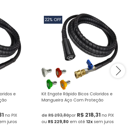
22% OFF
oridos e
Kit Engate Rápido Bicos Coloridos e
ção
Mangueira Aço Com Proteção
31
R$ 218,31
no PIX
de
R$ 293,80
por
no PIX
em juros
ou
R$ 229,80
em até
12x
sem juros