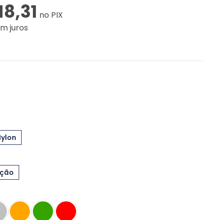
18,31
no PIX
m juros
Nylon
eção