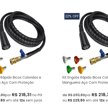
22% OFF
 Rápido Bicos Coloridos e
Kit Engate Rápido Bicos Col
a Aço Com Proteção
Mangueira Aço Com Prote
R$ 218,31
R$ 218,
,80
por
no PIX
de
R$ 293,80
por
,80
em até
12x
sem juros
ou
R$ 229,80
em até
12x
s