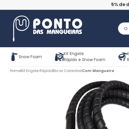
5% de 
Kit Engate
K
Snow Foam
Rápido e Snow Foam
Home
|
Kit Engate Rápido
|
Bicos Coloridos
|
Com Mangueira