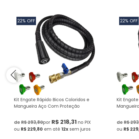
22% OFF
22% OFF
Kit Engate Rápido Bicos Coloridos e
Kit Engate
Mangueira Aço Com Proteção
Mangueir
R$ 218,31
de
R$ 293,80
por
no PIX
de
R$ 293
ou
R$ 229,80
em até
12x
sem juros
ou
R$ 229