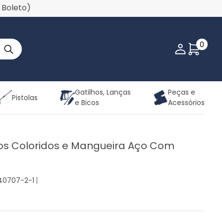
u Boleto)
0
Minha co
Gatilhos, Lanças
Peças e
Pistolas
e Bicos
Acessórios
cos Coloridos e Mangueira Aço Com
240707-2-1