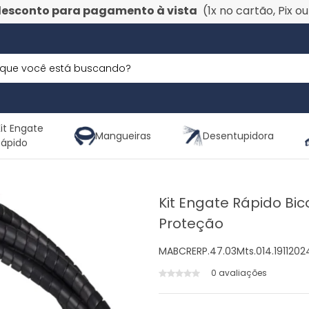
desconto para pagamento à vista
(1x no cartão, Pix o
it Engate
Mangueiras
Desentupidora
Rápido
Kit Engate Rápido Bi
Proteção
MABCRERP.47.03Mts.014.191120
0 avaliações