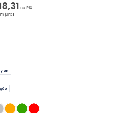
18,31
no PIX
m juros
Nylon
eção