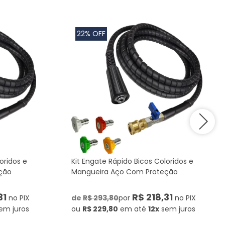
22% OFF
oridos e
Kit Engate Rápido Bicos Coloridos e
ção
Mangueira Aço Com Proteção
31
R$ 218,31
no PIX
de
R$ 293,80
por
no PIX
em juros
ou
R$ 229,80
em até
12x
sem juros