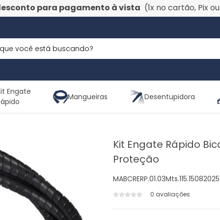
desconto para pagamento à vista
(1x no cartão, Pix o
it Engate
Mangueiras
Desentupidora
Rápido
Kit Engate Rápido Bi
Proteção
MABCRERP.01.03Mts.115.15082025
0 avaliações