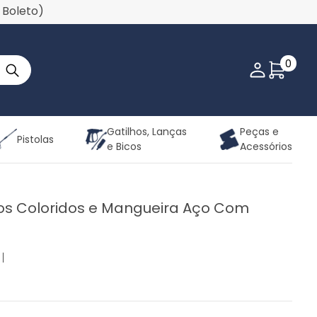
u Boleto)
0
Minha co
Gatilhos, Lanças
Peças e
Pistolas
e Bicos
Acessórios
cos Coloridos e Mangueira Aço Com