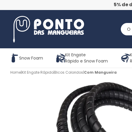
5% de 
Kit Engate
K
Snow Foam
Rápido e Snow Foam
Home
|
Kit Engate Rápido
|
Bicos Coloridos
|
Com Mangueira