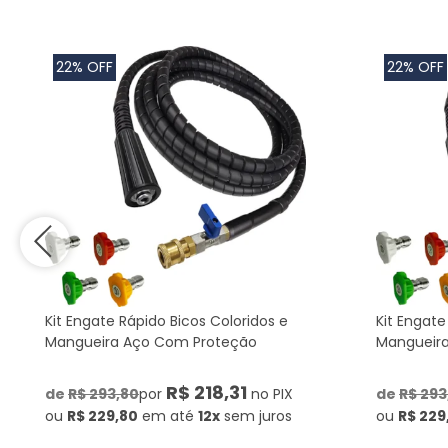
22% OFF
22% OFF
Kit Engate Rápido Bicos Coloridos e
Kit Engate
Mangueira Aço Com Proteção
Mangueir
R$ 218,31
de
R$ 293,80
por
no PIX
de
R$ 293
ou
R$ 229,80
em até
12x
sem juros
ou
R$ 229