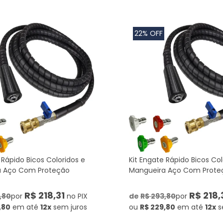
22% OFF
 Rápido Bicos Coloridos e
Kit Engate Rápido Bicos Col
a Aço Com Proteção
Mangueira Aço Com Prote
R$ 218,31
R$ 218,
,80
por
no PIX
de
R$ 293,80
por
,80
em até
12x
sem juros
ou
R$ 229,80
em até
12x
s