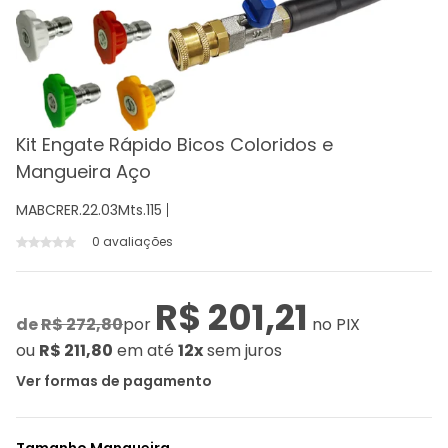
Kit Engate Rápido Bicos Coloridos e
Mangueira Aço
MABCRER.22.03Mts.115
0 avaliações
R$ 201,21
de
R$ 272,80
por
no PIX
ou
R$ 211,80
em até
12x
sem juros
Ver formas de pagamento