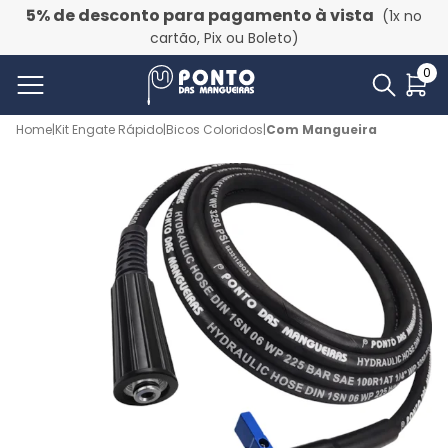
5% de desconto para pagamento à vista
(1x no
cartão, Pix ou Boleto)
0
Home
|
Kit Engate Rápido
|
Bicos Coloridos
|
Com Mangueira