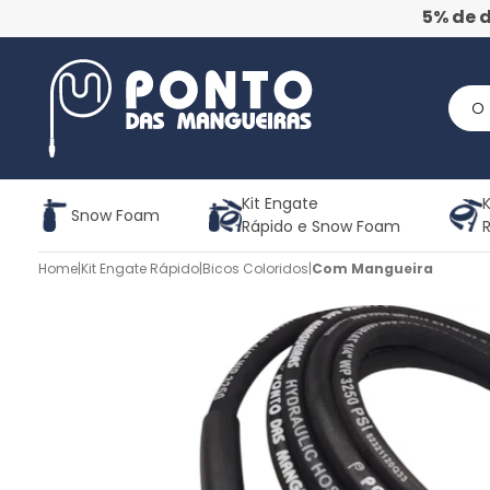
5% de 
Kit Engate
K
Snow Foam
Rápido e Snow Foam
Home
|
Kit Engate Rápido
|
Bicos Coloridos
|
Com Mangueira