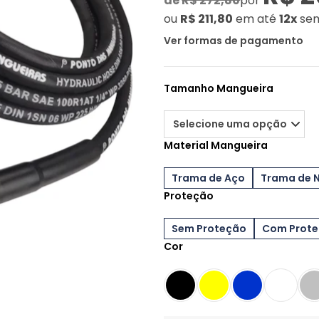
de
R$ 272,80
por
ou
R$ 211,80
em até
12x
sem
Ver formas de pagamento
Tamanho Mangueira
Material Mangueira
Trama de Aço
Trama de 
Proteção
Sem Proteção
Com Prot
Cor