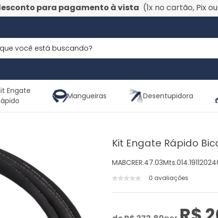
desconto para pagamento à vista
(1x no cartão, Pix o
it Engate
Mangueiras
Desentupidora
Rápido
Kit Engate Rápido Bi
MABCRER.47.03Mts.014.1911202
0 avaliações
R$ 2