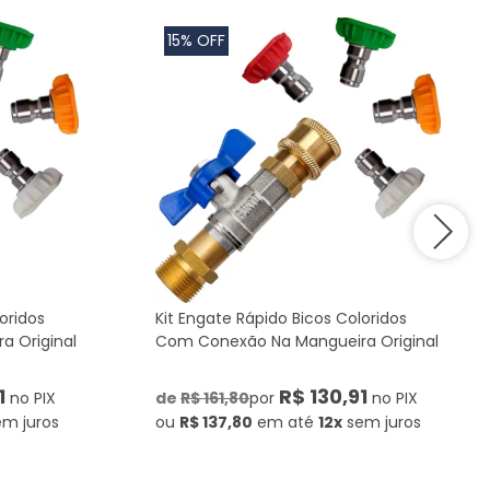
15% OFF
oridos
Kit Engate Rápido Bicos Coloridos
 Original
Com Conexão Na Mangueira Original
1
R$ 130,91
no PIX
de
R$ 161,80
por
no PIX
em juros
ou
R$ 137,80
em até
12x
sem juros