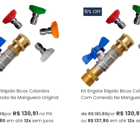
15% OFF
 Rápido Bicos Coloridos
Kit Engate Rápido Bicos Col
ão Na Mangueira Original
Com Conexão Na Mangueira
R$ 130,91
R$ 130,9
80
por
no PIX
de
R$ 161,80
por
,80
em até
12x
sem juros
ou
R$ 137,80
em até
12x
s