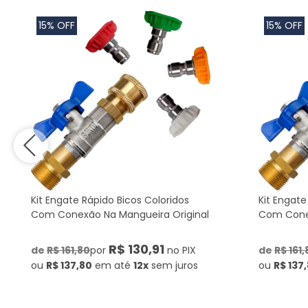
15% OFF
15% OFF
Kit Engate Rápido Bicos Coloridos
Kit Engate
Com Conexão Na Mangueira Original
Com Conex
R$ 130,91
de
R$ 161,80
por
no PIX
de
R$ 161,
ou
R$ 137,80
em até
12x
sem juros
ou
R$ 137