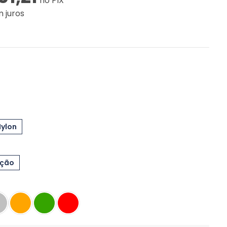
no PIX
 juros
Nylon
eção