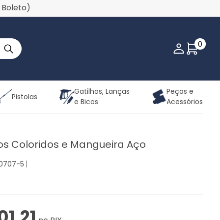
u Boleto)
0
Minha co
Gatilhos, Lanças
Peças e
Pistolas
e Bicos
Acessórios
cos Coloridos e Mangueira Aço
40707-5
01,21