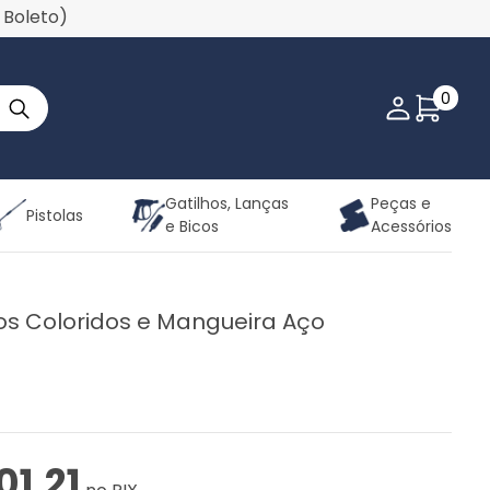
u Boleto)
0
Minha co
Gatilhos, Lanças
Peças e
Pistolas
e Bicos
Acessórios
cos Coloridos e Mangueira Aço
01,21