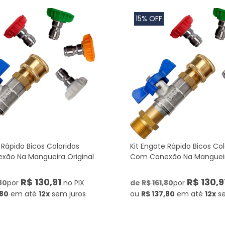
15% OFF
 Rápido Bicos Coloridos
Kit Engate Rápido Bicos Col
ão Na Mangueira Original
Com Conexão Na Mangueira
R$ 130,91
R$ 130,9
80
por
no PIX
de
R$ 161,80
por
,80
em até
12x
sem juros
ou
R$ 137,80
em até
12x
s