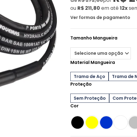
de
R$ 272,80
por
ou
R$ 211,80
em até
12x
sem
Ver formas de pagamento
Tamanho Mangueira
Material Mangueira
Trama de Aço
Trama de 
Proteção
Sem Proteção
Com Prot
Cor