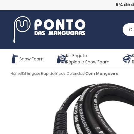
5% de 
Kit Engate
K
Snow Foam
Rápido e Snow Foam
Home
|
Kit Engate Rápido
|
Bicos Coloridos
|
Com Mangueira