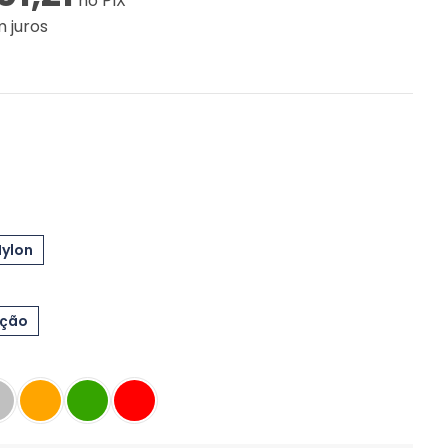
no PIX
 juros
Nylon
eção