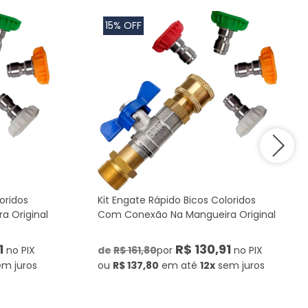
15% OFF
oridos
Kit Engate Rápido Bicos Coloridos
 Original
Com Conexão Na Mangueira Original
1
R$ 130,91
no PIX
de
R$ 161,80
por
no PIX
em juros
ou
R$ 137,80
em até
12x
sem juros