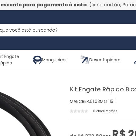
desconto para pagamento à vista
(1x no cartão, Pix o
it Engate
Mangueiras
Desentupidora
Rápido
Kit Engate Rápido Bi
MABCRER.01.03Mts.115
0 avaliações
R$ 2