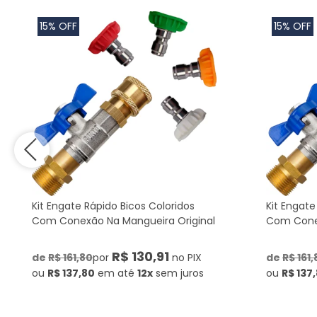
15% OFF
15% OFF
Kit Engate Rápido Bicos Coloridos
Kit Engate
Com Conexão Na Mangueira Original
Com Conex
R$ 130,91
de
R$ 161,80
por
no PIX
de
R$ 161,
ou
R$ 137,80
em até
12x
sem juros
ou
R$ 137