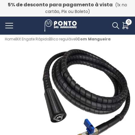
5% de desconto para pagamento à vista
(1x no
cartão, Pix ou Boleto)
0
Home
|
Kit Engate Rápido
|
Bico regulável
|
Com Mangueira