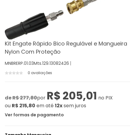
Kit Engate Rápido Bico Regulável e Mangueira
Nylon Com Proteção
MNBRERP.01.03Mts.129.13082426
0 avaliações
R$ 205,01
de
R$ 277,80
por
no PIX
ou
R$ 215,80
em até
12x
sem juros
Ver formas de pagamento