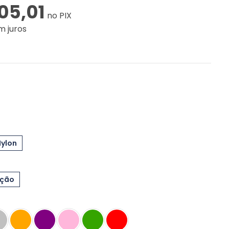
05,01
no PIX
m juros
Nylon
eção