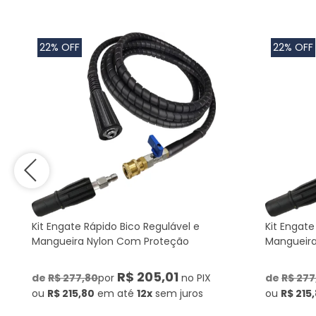
22% OFF
22% OFF
Kit Engate Rápido Bico Regulável e
Kit Engate
Mangueira Nylon Com Proteção
Mangueira
R$ 205,01
de
R$ 277,80
por
no PIX
de
R$ 277
ou
R$ 215,80
em até
12x
sem juros
ou
R$ 215