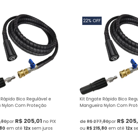
22% OFF
 Rápido Bico Regulável e
Kit Engate Rápido Bico Regu
 Nylon Com Proteção
Mangueira Nylon Com Pro
R$ 205,01
R$ 205,
,80
por
no PIX
de
R$ 277,80
por
,80
em até
12x
sem juros
ou
R$ 215,80
em até
12x
s