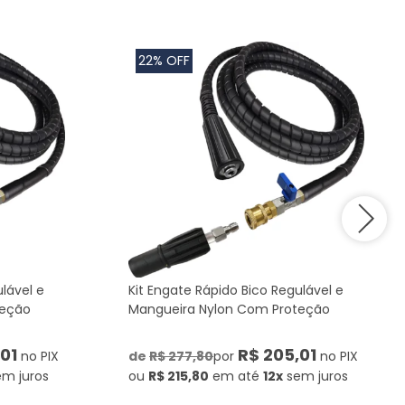
22% OFF
lável e
Kit Engate Rápido Bico Regulável e
teção
Mangueira Nylon Com Proteção
01
R$ 205,01
no PIX
de
R$ 277,80
por
no PIX
em juros
ou
R$ 215,80
em até
12x
sem juros