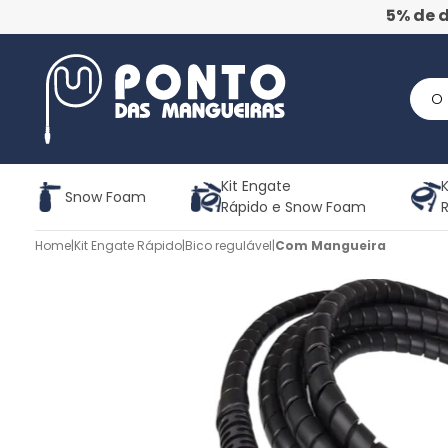
5% de 
Kit Engate
K
Snow Foam
Rápido e Snow Foam
Home
|
Kit Engate Rápido
|
Bico regulável
|
Com Mangueira