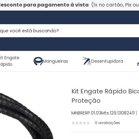
desconto para pagamento à vista
(1x no cartão, Pix o
it Engate
Mangueiras
Desentupidora
Rápido
Kit Engate Rápido Bi
Proteção
MNBRERP.01.03Mts.129.13082411
0 avaliações