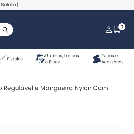
u Boleto)
0
Minha co
Gatilhos, Lanças
Peças e
Pistolas
e Bicos
Acessórios
co Regulável e Mangueira Nylon Com