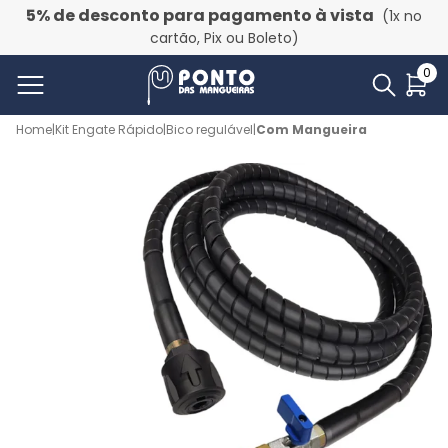
5% de desconto para pagamento à vista
(1x no
cartão, Pix ou Boleto)
0
Home
|
Kit Engate Rápido
|
Bico regulável
|
Com Mangueira