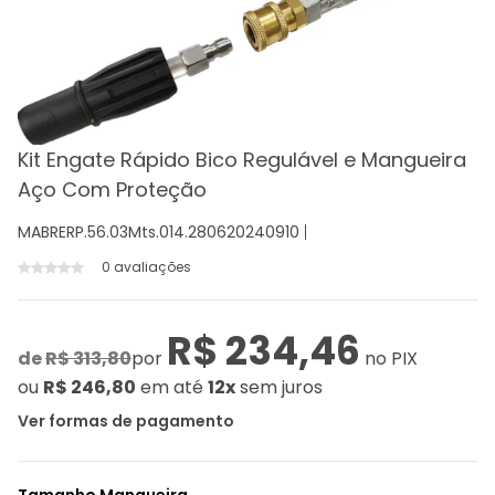
Kit Engate Rápido Bico Regulável e Mangueira
Aço Com Proteção
MABRERP.56.03Mts.014.280620240910
0 avaliações
R$ 234,46
de
R$ 313,80
por
no PIX
ou
R$ 246,80
em até
12x
sem juros
Ver formas de pagamento