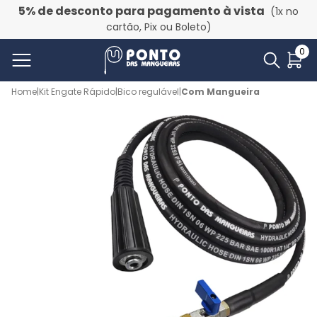
5% de desconto para pagamento à vista
(1x no
cartão, Pix ou Boleto)
0
Home
|
Kit Engate Rápido
|
Bico regulável
|
Com Mangueira