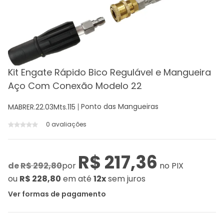
Kit Engate Rápido Bico Regulável e Mangueira
Aço Com Conexão Modelo 22
Ponto das Mangueiras
MABRER.22.03Mts.115
0 avaliações
R$ 217,36
de
R$ 292,80
por
no PIX
ou
R$ 228,80
em até
12x
sem juros
Ver formas de pagamento