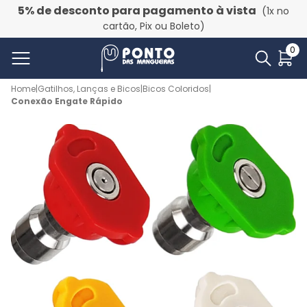
5% de desconto para pagamento à vista
(1x no
cartão, Pix ou Boleto)
0
Home
|
Gatilhos, Lanças e Bicos
|
Bicos Coloridos
|
Conexão Engate Rápido