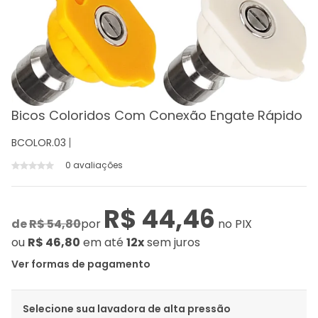
Bicos Coloridos Com Conexão Engate Rápido
BCOLOR.03
0 avaliações
R$ 44,46
de
R$ 54,80
por
no PIX
ou
R$ 46,80
em até
12x
sem juros
Ver formas de pagamento
Selecione sua lavadora de alta pressão