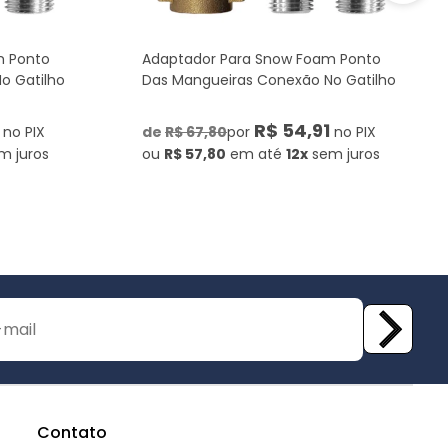
m Ponto
Adaptador Para Snow Foam Ponto
o Gatilho
Das Mangueiras Conexão No Gatilho
R$ 54,91
no PIX
de
R$ 67,80
por
no PIX
m juros
ou
R$ 57,80
em até
12x
sem juros
Contato