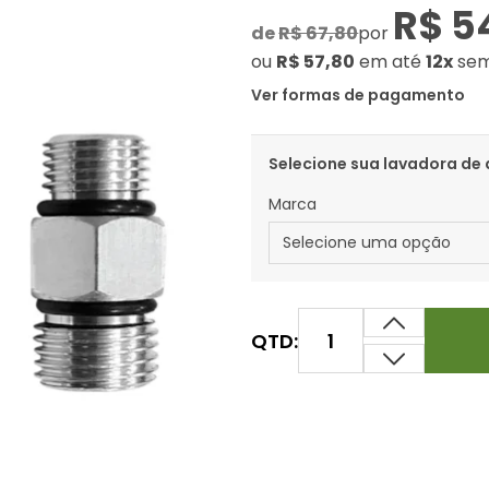
R$ 5
de
R$ 67,80
por
ou
R$ 57,80
em até
12x
sem
Ver formas de pagamento
Selecione sua lavadora de 
Marca
QTD: