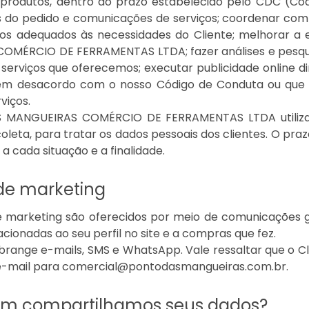
produtos, dentro do prazo estabelecido pelo CDC (Cód
s do pedido e comunicações de serviços; coordenar com p
ços adequados às necessidades do Cliente; melhorar a
OMÉRCIO DE FERRAMENTAS LTDA; fazer análises e pesqui
serviços que oferecemos; executar publicidade online dir
m desacordo com o nosso Código de Conduta ou que sej
viços.
MANGUEIRAS COMÉRCIO DE FERRAMENTAS LTDA utiliza b
 coleta, para tratar os dados pessoais dos clientes. O
 a cada situação e a finalidade.
 de marketing
e marketing são oferecidos por meio de comunicações gra
lacionadas ao seu perfil no site e a compras que fez.
abrange e-mails, SMS e WhatsApp. Vale ressaltar que o C
e-mail para comercial@pontodasmangueiras.com.br.
m compartilhamos seus dados?