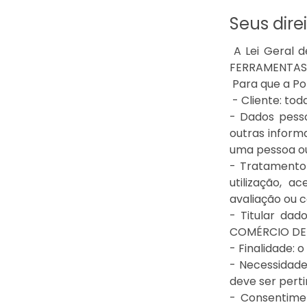
Seus dire
A Lei Geral 
FERRAMENTAS L
Para que a Po
- Cliente: tod
- Dados pess
outras informa
uma pessoa ou
- Tratamento 
utilização, a
avaliação ou c
- Titular dad
COMÉRCIO DE
- Finalidade:
- Necessidade
deve ser perti
- Consentimen