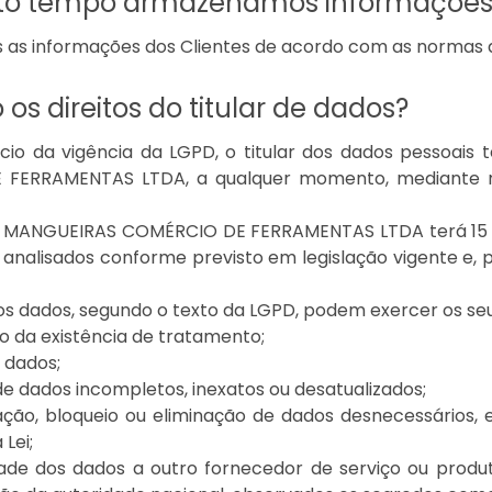
to tempo armazenamos informações 
s informações dos Clientes de acordo com as normas de 
 os direitos do titular de dados?
nício da vigência da LGPD, o titular dos dados pessoa
FERRAMENTAS LTDA, a qualquer momento, mediante req
ANGUEIRAS COMÉRCIO DE FERRAMENTAS LTDA terá 15 dias 
 analisados conforme previsto em legislação vigente e, 
os dados, segundo o texto da LGPD, podem exercer os seus
o da existência de tratamento;
s dados;
 de dados incompletos, inexatos ou desatualizados;
ação, bloqueio ou eliminação de dados desnecessários
Lei;
dade dos dados a outro fornecedor de serviço ou produ