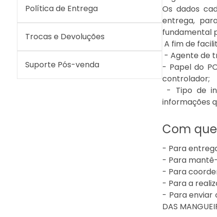
Política de Entrega
Os dados cad
entrega, par
fundamental p
Trocas e Devoluções
A fim de faci
- Agente de 
Suporte Pós-venda
- Papel do 
controlador;
- Tipo de i
informações q
Com que 
- Para entrega
- Para mantê-
- Para coorden
- Para a reali
- Para enviar
DAS MANGUEIRA