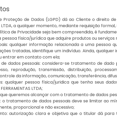
itos
de Proteção de Dados (LGPD) dá ao Cliente o direito
TDA, a qualquer momento, mediante requisição formal, 
lítica de Privacidade seja bem compreendida, é fundamen
a pessoa física/jurídica que adquire produtos ou serviços n
oais: qualquer informação relacionada a uma pessoa q
ções tratadas, identifique um indivíduo. Ainda, qualquer 
 entrar em contato com ela;
de dados pessoais: considera-se tratamento de dado pe
cesso, reprodução, transmissão, distribuição, proces
ontrole da informação, comunicação, transferência, difus
os: qualquer pessoa física/juridica que tenha seus d
 FERRAMENTAS LTDA;
 o que queremos alcançar com o tratamento de dados pes
: o tratamento de dados pessoais deve se limitar ao mí
nente, proporcional e não excessivo;
to: autorização clara e objetiva que o titular dá par