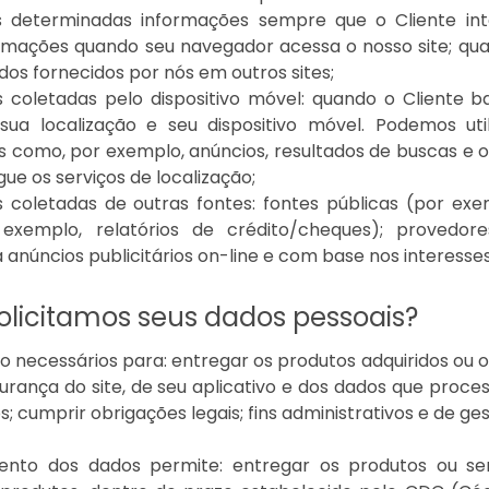
determinadas informações sempre que o Cliente inte
mações quando seu navegador acessa o nosso site; quan
os fornecidos por nós em outros sites;
 coletadas pelo dispositivo móvel: quando o Cliente ba
sua localização e seu dispositivo móvel. Podemos ut
s como, por exemplo, anúncios, resultados de buscas e ou
igue os serviços de localização;
 coletadas de outras fontes: fontes públicas (por ex
 exemplo, relatórios de crédito/cheques); provedo
 anúncios publicitários on-line e com base nos interesses
olicitamos seus dados pessoais?
 necessários para: entregar os produtos adquiridos ou o
urança do site, de seu aplicativo e dos dados que proces
s; cumprir obrigações legais; fins administrativos e de ge
ento dos dados permite: entregar os produtos ou serv