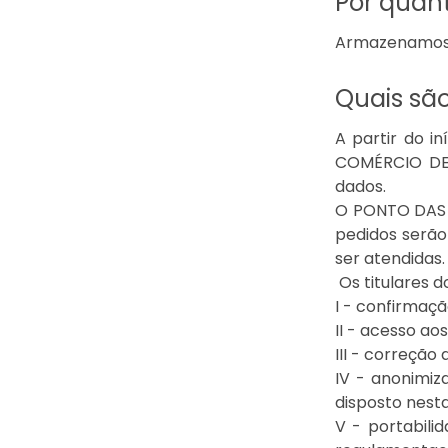
Por quan
Armazenamos a
Quais são
A partir do i
COMÉRCIO DE 
dados.
O PONTO DAS M
pedidos serão
ser atendidas.
Os titulares d
I - confirmaçã
II - acesso ao
III - correção
IV - anonimiz
disposto nesta 
V - portabili