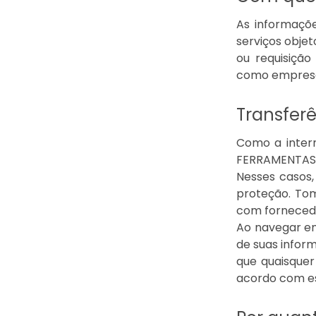
As informaçõ
serviços objet
ou requisição
como empresa
Transferê
Como a inter
FERRAMENTAS L
Nesses casos,
proteção. To
com fornecedo
Ao navegar em
de suas infor
que quaisque
acordo com est