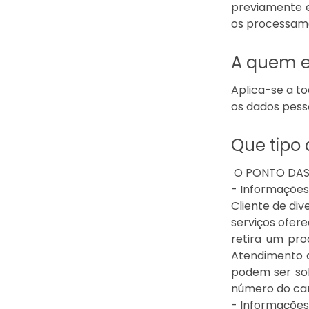
previamente e
os processame
A quem es
Aplica-se a 
os dados pesso
Que tipo 
O PONTO DAS 
- Informaçõe
Cliente de di
serviços ofere
retira um pro
Atendimento a
podem ser sol
número do car
- Informaçõe