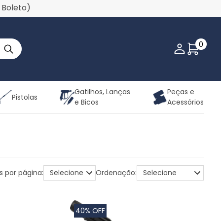
u Boleto)
0
Minha co
Gatilhos, Lanças
Peças e
Pistolas
e Bicos
Acessórios
s por página:
Ordenação:
40% OFF