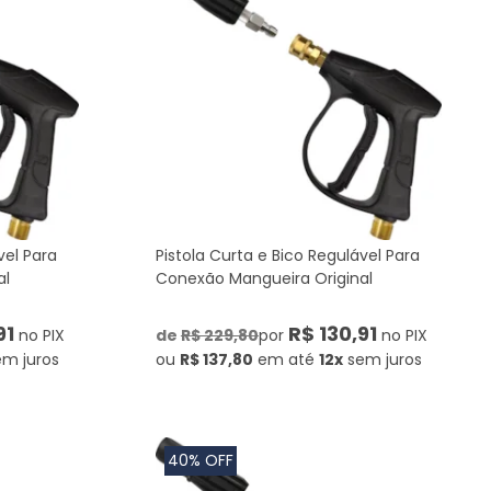
vel Para
Pistola Curta e Bico Regulável Para
al
Conexão Mangueira Original
91
R$ 130,91
no PIX
de
R$ 229,80
por
no PIX
em juros
ou
R$ 137,80
em até
12x
sem juros
40% OFF