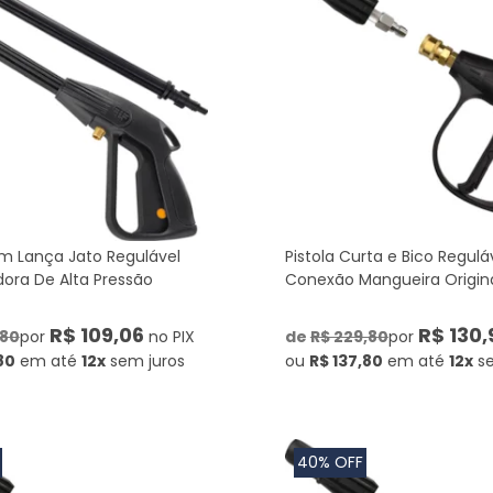
om Lança Jato Regulável
Pistola Curta e Bico Regulá
dora De Alta Pressão
Conexão Mangueira Origin
R$ 109,06
R$ 130,
,80
por
no PIX
de
R$ 229,80
por
80
em até
12x
sem juros
ou
R$ 137,80
em até
12x
s
40% OFF