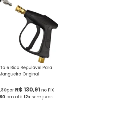
rta e Bico Regulável Para
angueira Original
R$ 130,91
,80
por
no PIX
,80
em até
12x
sem juros