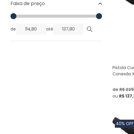
Lav 2200I
(1)
Faixa de preço
MPX 150 RG
(1)
MPX 160 RG
(1)
Podium
(1)
Premium
(1)
de
até
Pro 1600
(1)
Top
(1)
Valente
(1)
Pistola Cu
Conexão M
de
R$ 229
ou
R$ 137
40% OFF