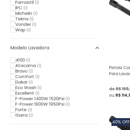
Famastil
(1)
IPC
(1)
Michelin
(1)
Tekna
(1)
Vonder
(1)
Wap
(1)
Modelo Lavadora
4100
(1)
Atacama
(1)
Pistola C
Bravo
(1)
Para Lava
Comfort
(1)
Dakar
(1)
Eco Wash
(1)
de
R$ 159
Excellent
(1)
ou
R$ 114,
F-Power 1400W 1520Psi
(1)
F-Power 1600W 1950Psi
(1)
Forte
(1)
Garra
(1)
HL 3000
(1)
40% OFF
Lav 1600I
(1)