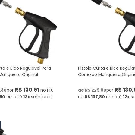
rta e Bico Regulável Para
Pistola Curta e Bico Regulá
angueira Original
Conexão Mangueira Origin
R$ 130,91
R$ 130,
,80
por
no PIX
de
R$ 229,80
por
,80
em até
12x
sem juros
ou
R$ 137,80
em até
12x
s