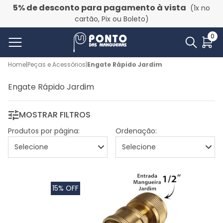
5% de desconto para pagamento à vista
(1x no
cartão, Pix ou Boleto)
0
Home
|
Peças e Acessórios
|
Engate Rápido Jardim
Engate Rápido Jardim
MOSTRAR FILTROS
Produtos por página:
Ordenação:
15% OFF