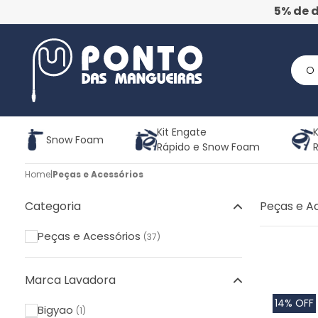
5% de 
Kit Engate
K
Snow Foam
Rápido e Snow Foam
Home
|
Peças e Acessórios
Categoria
Peças e A
Peças e Acessórios
(37)
Marca Lavadora
14% OFF
Bigyao
(1)