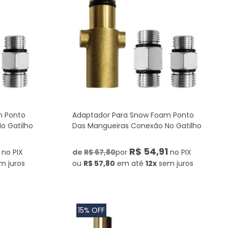
m Ponto
Adaptador Para Snow Foam Ponto
o Gatilho
Das Mangueiras Conexão No Gatilho
R$ 54,91
no PIX
de
R$ 67,80
por
no PIX
m juros
ou
R$ 57,80
em até
12x
sem juros
15% OFF