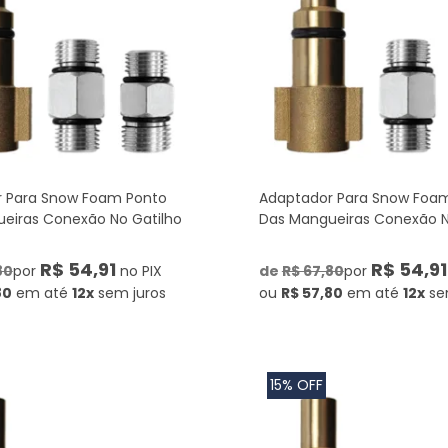
 Para Snow Foam Ponto
Adaptador Para Snow Foa
eiras Conexão No Gatilho
Das Mangueiras Conexão N
R$ 54,91
R$ 54,91
80
por
no PIX
de
R$ 67,80
por
80
em até
12x
sem juros
ou
R$ 57,80
em até
12x
se
15% OFF