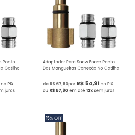
m Ponto
Adaptador Para Snow Foam Ponto
o Gatilho
Das Mangueiras Conexão No Gatilho
R$ 54,91
no PIX
de
R$ 67,80
por
no PIX
m juros
ou
R$ 57,80
em até
12x
sem juros
15% OFF