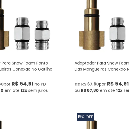
 Para Snow Foam Ponto
Adaptador Para Snow Foa
eiras Conexão No Gatilho
Das Mangueiras Conexão N
R$ 54,91
R$ 54,91
80
por
no PIX
de
R$ 67,80
por
80
em até
12x
sem juros
ou
R$ 57,80
em até
12x
se
15% OFF