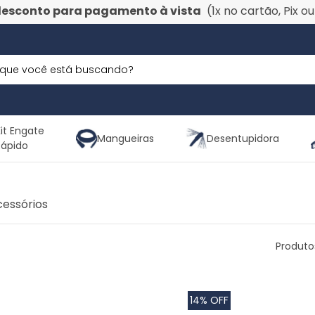
desconto para pagamento à vista
(1x no cartão, Pix o
it Engate
Mangueiras
Desentupidora
Rápido
cessórios
Produto
14% OFF