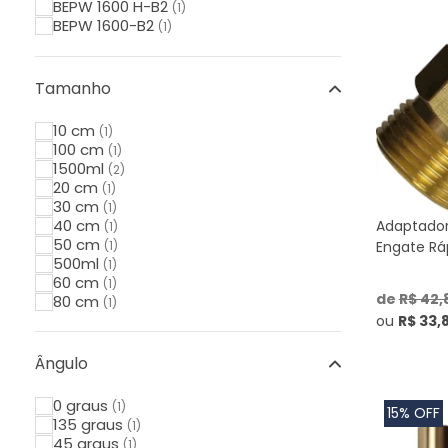
BEPW 1600 H-B2
(1)
BEPW 1600-B2
(1)
BEPW 1750-BR
(1)
BEPW 1800 T-BR
(1)
BEPW 2200-BR
(1)
Tamanho
BLA 2400
(1)
BLA 2600
(1)
10 cm
(1)
BLA 4100
(1)
100 cm
(1)
Califórnia
(1)
1500ml
(2)
Combate Turbo
(1)
20 cm
(1)
Compacta
(1)
30 cm
(1)
Easy Wash
(1)
40 cm
Adaptado
(1)
Eco Smart
(1)
50 cm
(1)
Engate Rá
EL 1400i
(1)
500ml
(1)
EL 1600i
(1)
60 cm
(1)
EWS10
(1)
de
R$ 42,
80 cm
(1)
EWS30
(1)
ou
R$ 33,
EWS31
(1)
Express
(1)
Ângulo
Extreme Turbo
(1)
F-Power 1200W 1520Psi
(1)
F-Power 1400W 1520Psi
0 graus
(1)
(1)
15% OFF
F-Power 1600W 1885Psi
135 graus
(1)
(1)
Fast
45 graus
(1)
(1)