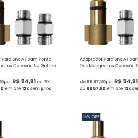
 Para Snow Foam Ponto
Adaptador Para Snow Foa
eiras Conexão No Gatilho
Das Mangueiras Conexão N
R$ 54,91
R$ 54,91
80
por
no PIX
de
R$ 67,80
por
80
em até
12x
sem juros
ou
R$ 57,80
em até
12x
se
15% OFF