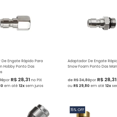
 De Engate Rápido Para
Adaptador De Engate Rápi
m Hobby Ponto Das
Snow Foam Ponto Das Man
as
R$ 28,31
R$ 28,31
80
por
no PIX
de
R$ 34,80
por
80
em até
12x
sem juros
ou
R$ 29,80
em até
12x
se
15% OFF