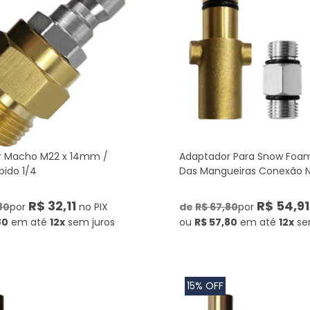
r Macho M22 x 14mm /
Adaptador Para Snow Foa
pido 1/4
Das Mangueiras Conexão N
R$ 32,11
R$ 54,91
80
por
no PIX
de
R$ 67,80
por
80
em até
12x
sem juros
ou
R$ 57,80
em até
12x
se
15% OFF