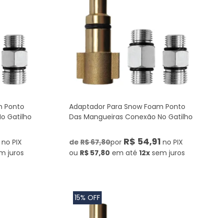
m Ponto
Adaptador Para Snow Foam Ponto
o Gatilho
Das Mangueiras Conexão No Gatilho
R$ 54,91
no PIX
de
R$ 67,80
por
no PIX
m juros
ou
R$ 57,80
em até
12x
sem juros
15% OFF