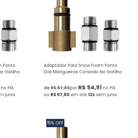
m Ponto
Adaptador Para Snow Foam Ponto
o Gatilho
Das Mangueiras Conexão No Gatilho
R$ 54,91
no PIX
de
R$ 67,80
por
no PIX
m juros
ou
R$ 57,80
em até
12x
sem juros
15% OFF