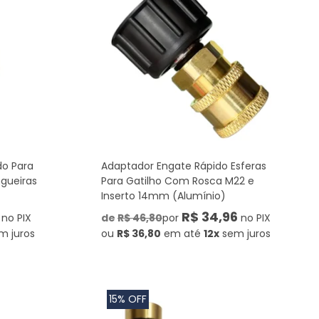
do Para
Adaptador Engate Rápido Esferas
gueiras
Para Gatilho Com Rosca M22 e
Inserto 14mm (Alumínio)
R$ 34,96
no PIX
de
R$ 46,80
por
no PIX
m juros
ou
R$ 36,80
em até
12x
sem juros
15% OFF