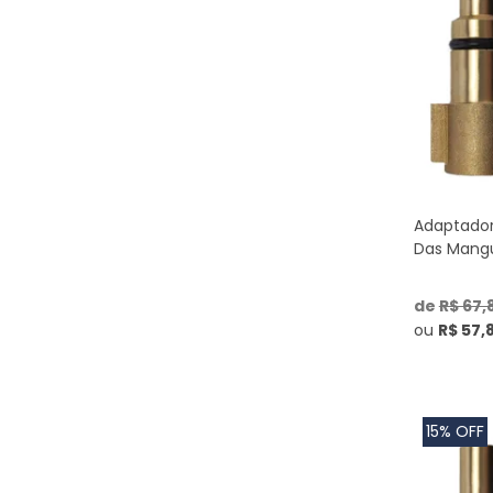
Pro
(1)
PWS20
(1)
RE 100
(1)
RE 108
(1)
RE 109
(1)
RE 110
(1)
RE 143
(1)
RE 145
(1)
RE 80
(1)
RE 80X
(1)
RE 88
(1)
Adaptador
RE 90
(1)
Das Mangu
RE 90.0
(1)
RE 90.0 Plus
(1)
RE 95
de
R$ 67,
(1)
RE 98
(1)
ou
R$ 57,
Silent Power
(1)
Smart Plus 130
(1)
Super II
(1)
Super Power Wash
(1)
15% OFF