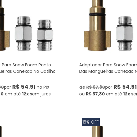
 Para Snow Foam Ponto
Adaptador Para Snow Foa
eiras Conexão No Gatilho
Das Mangueiras Conexão N
R$ 54,91
R$ 54,91
80
por
no PIX
de
R$ 67,80
por
80
em até
12x
sem juros
ou
R$ 57,80
em até
12x
se
15% OFF