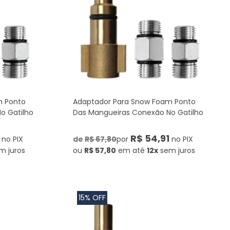
m Ponto
Adaptador Para Snow Foam Ponto
o Gatilho
Das Mangueiras Conexão No Gatilho
R$ 54,91
no PIX
de
R$ 67,80
por
no PIX
m juros
ou
R$ 57,80
em até
12x
sem juros
15% OFF