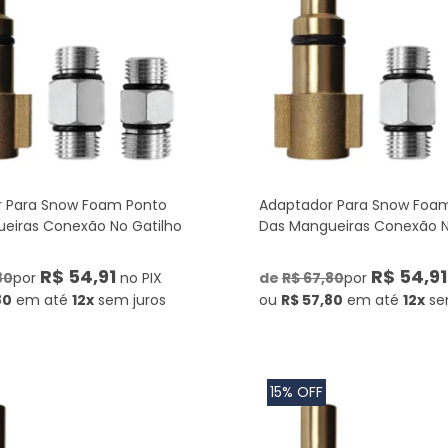
 Para Snow Foam Ponto
Adaptador Para Snow Foa
eiras Conexão No Gatilho
Das Mangueiras Conexão N
R$ 54,91
R$ 54,91
80
por
no PIX
de
R$ 67,80
por
80
em até
12x
sem juros
ou
R$ 57,80
em até
12x
se
15% OFF