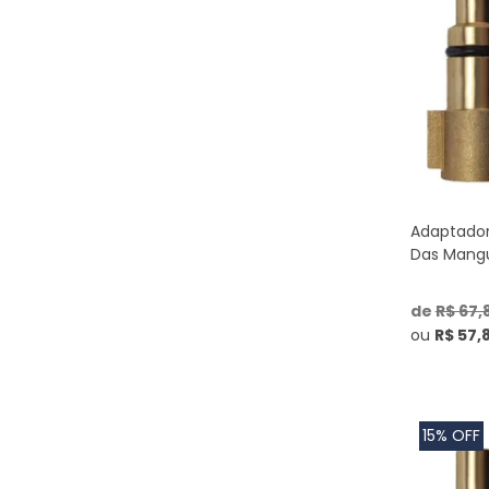
Líder
(1)
LTC 1800
(1)
LTR 2700
(1)
LTW 2700
(1)
LW 1200
(1)
LW 1700
(1)
LW 1800
(1)
LW 2031
(1)
Magnum
(1)
Magnum Turbo
(1)
Montana
(1)
New Eco Wash
Adaptador
(1)
One 120
Das Mangu
(1)
One Extra 135
(1)
Ousada WL 2600
(1)
de
R$ 67,
Ousada WL 2610
(1)
PLA 2500
ou
R$ 57,
(1)
PLA 3100
(1)
Portátil
(1)
Power
(1)
Power Slim
(1)
15% OFF
Power Wash
(1)
Power Wash Eco
(1)
Premier
(1)