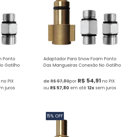
m Ponto
Adaptador Para Snow Foam Ponto
o Gatilho
Das Mangueiras Conexão No Gatilho
R$ 54,91
no PIX
de
R$ 67,80
por
no PIX
m juros
ou
R$ 57,80
em até
12x
sem juros
15% OFF