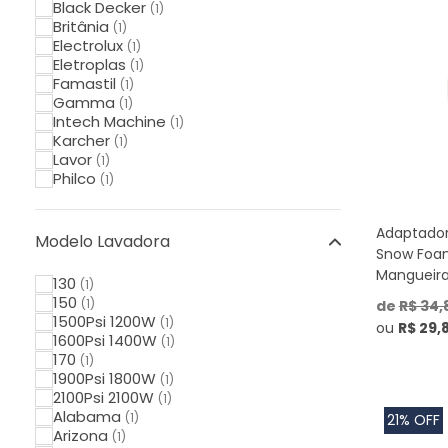
Black Decker
(1)
Britânia
(1)
Electrolux
(1)
Eletroplas
(1)
Famastil
(1)
Gamma
(1)
Intech Machine
(1)
Karcher
(1)
Lavor
(1)
Philco
(1)
Power
(1)
Schulz
(1)
Adaptador
Stihl
(2)
Modelo Lavadora
Tekna
Snow Foa
(1)
Tramontina
Mangueir
(1)
130
(1)
Vonder
(1)
150
(1)
de
R$ 34,
Vonixx
(1)
1500Psi 1200W
(1)
ou
R$ 29,
Wap
(1)
1600Psi 1400W
(1)
Worker
(1)
170
(1)
ZM
(1)
1900Psi 1800W
(1)
2100Psi 2100W
(1)
Alabama
(1)
21% OFF
Arizona
(1)