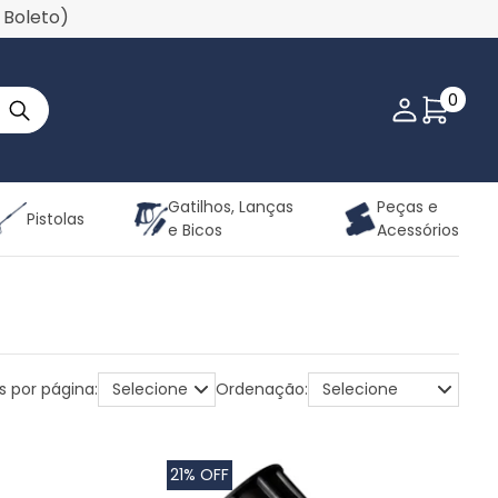
u Boleto)
0
Minha co
Gatilhos, Lanças
Peças e
Pistolas
e Bicos
Acessórios
s por página:
Ordenação:
21% OFF