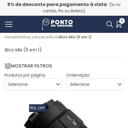
5% de desconto para pagamento à vista
(1x no
cartão, Pix ou Boleto)
0
Home
|
Gatilhos, Lanças e Bicos
|
Bico Mix (5 em 1)
Bico Mix (5 em 1)
MOSTRAR FILTROS
Produtos por página:
Ordenação:
15% OFF