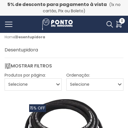
5% de desconto para pagamento à vista
(1x no
cartão, Pix ou Boleto)
0
Home
|
Desentupidora
Desentupidora
MOSTRAR FILTROS
Produtos por página:
Ordenação:
15% OFF