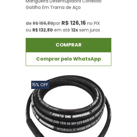
Mangueira Desentupidora Conexão
Gatilho Em Trama de Aço
R$ 126,16
de
R$ 156,80
por
no PIX
ou
R$ 132,80
em até
12x
sem juros
COMPRAR
Comprar pelo WhatsApp
15% OFF