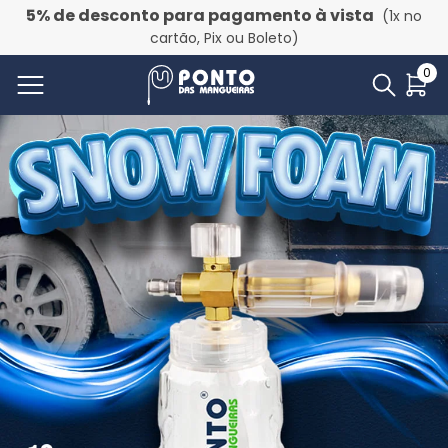
5% de desconto para pagamento à vista
(1x no
cartão, Pix ou Boleto)
0