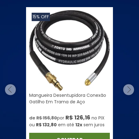
15% OFF
Mangueira Desentupidora Conexão
Gatilho Em Trama de Aço
R$ 126,16
de
R$ 156,80
por
no PIX
ou
R$ 132,80
em até
12x
sem juros